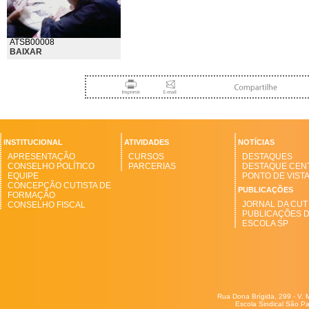
ATSB00008
BAIXAR
INSTITUCIONAL
ATIVIDADES
NOTÍCIAS
APRESENTAÇÃO
CURSOS
DESTAQUES
CONSELHO POLÍTICO
PARCERIAS
DESTAQUE CEN
EQUIPE
PONTO DE VIST
CONCEPÇÃO CUTISTA DE
PUBLICAÇÕES
FORMAÇÃO
JORNAL DA CUT
CONSELHO FISCAL
PUBLICAÇÕES 
ESCOLA SP
Rua Dona Brígida, 299 - V. 
Escola Sindical São Pa