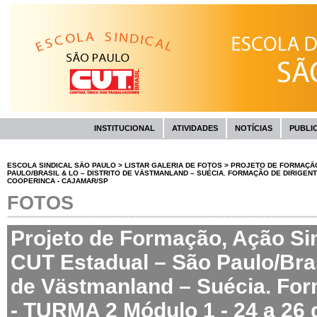
INSTITUCIONAL
ATIVIDADES
NOTÍCIAS
PUBLI
ESCOLA SINDICAL SÃO PAULO
>
LISTAR GALERIA DE FOTOS
>
PROJETO DE FORMAÇÃO,
PAULO/BRASIL & LO – DISTRITO DE VÄSTMANLAND – SUÉCIA. FORMAÇÃO DE DIRIGENTE
COOPERINCA - CAJAMAR/SP
FOTOS
Projeto de Formação, Ação Sin
CUT Estadual – São Paulo/Bras
de Västmanland – Suécia. For
- TURMA 2 Módulo 1 - 24 a 26 