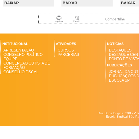
BAIXAR
BAIXAR
BAIXAR
INSTITUCIONAL
ATIVIDADES
NOTÍCIAS
APRESENTAÇÃO
CURSOS
DESTAQUES
CONSELHO POLÍTICO
PARCERIAS
DESTAQUE CEN
EQUIPE
PONTO DE VIST
CONCEPÇÃO CUTISTA DE
PUBLICAÇÕES
FORMAÇÃO
JORNAL DA CUT
CONSELHO FISCAL
PUBLICAÇÕES 
ESCOLA SP
Rua Dona Brígida, 299 - V. 
Escola Sindical São Pa